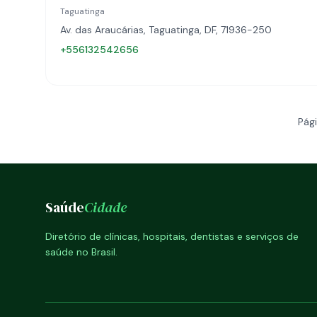
Taguatinga
Av. das Araucárias, Taguatinga, DF, 71936-250
+556132542656
Pági
Saúde
Cidade
Diretório de clínicas, hospitais, dentistas e serviços de
saúde no Brasil.