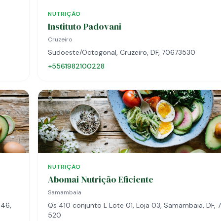
NUTRIÇÃO
Instituto Padovani
Cruzeiro
Sudoeste/Octogonal, Cruzeiro, DF, 70673530
+5561982100228
NUTRIÇÃO
Abomai Nutrição Eficiente
Samambaia
 46,
Qs 410 conjunto L Lote 01, Loja 03, Samambaia, DF,
520