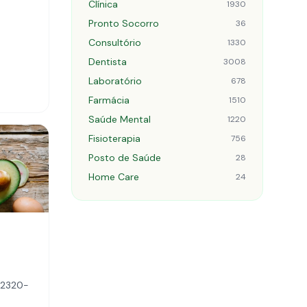
Clínica
1930
Pronto Socorro
36
Consultório
1330
Dentista
3008
Laboratório
678
Farmácia
1510
Saúde Mental
1220
Fisioterapia
756
Posto de Saúde
28
Home Care
24
 72320-