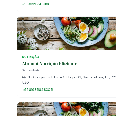
+556132245866
NUTRIÇÃO
Abomai Nutrição Eficiente
Samambaia
Qs 410 conjunto L Lote 01, Loja 03, Samambaia, DF, 7
520
+5561985648305