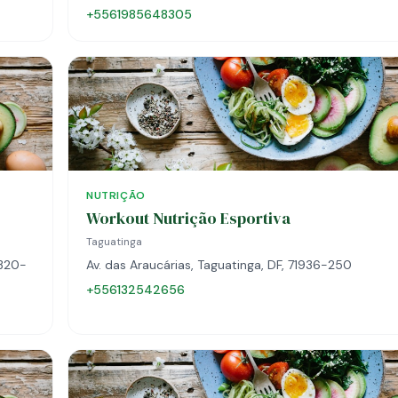
+5561985648305
NUTRIÇÃO
Workout Nutrição Esportiva
Taguatinga
2320-
Av. das Araucárias, Taguatinga, DF, 71936-250
+556132542656