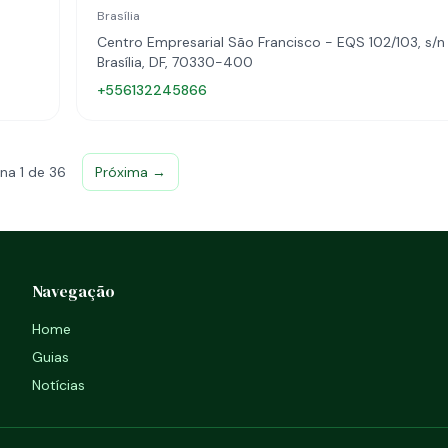
Brasília
Centro Empresarial São Francisco - EQS 102/103, s/n
Brasília, DF, 70330-400
+556132245866
na 1 de 36
Próxima →
Navegação
Home
Guias
Notícias