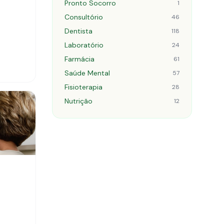
Pronto Socorro
1
Consultório
46
Dentista
118
Laboratório
24
Farmácia
61
Saúde Mental
57
Fisioterapia
28
Nutrição
12