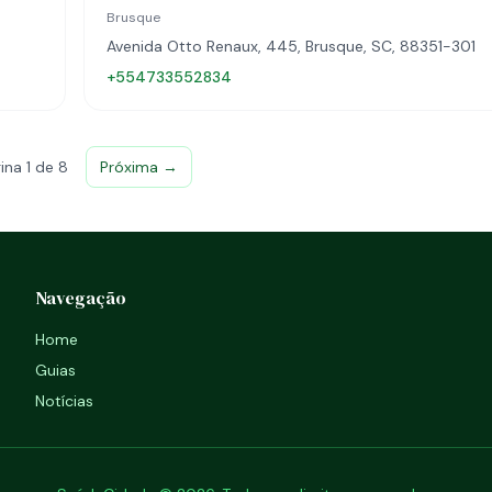
Brusque
Avenida Otto Renaux, 445, Brusque, SC, 88351-301
+554733552834
ina 1 de 8
Próxima →
Navegação
Home
Guias
Notícias