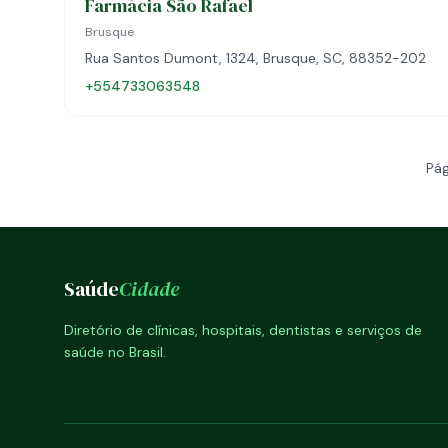
Farmácia São Rafael
Brusque
Rua Santos Dumont, 1324, Brusque, SC, 88352-202
+554733063548
Pág
Saúde
Cidade
Diretório de clínicas, hospitais, dentistas e serviços de
saúde no Brasil.