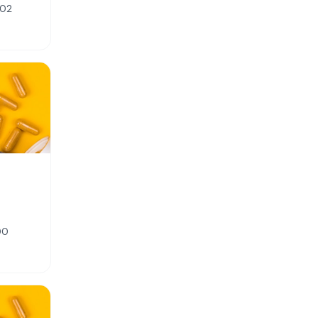
202
00