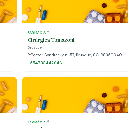
FARMÁCIA
Cirúrgica Tomazoni
Brusque
R:Pastor Sandresky n 157, Brusque, SC, 88350040
+554730442946
FARMÁCIA