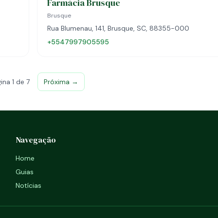
Farmácia Brusque
Brusque
Rua Blumenau, 141, Brusque, SC, 88355-000
+5547997905595
ina 1 de 7
Próxima →
Navegação
Home
Guias
Notícias