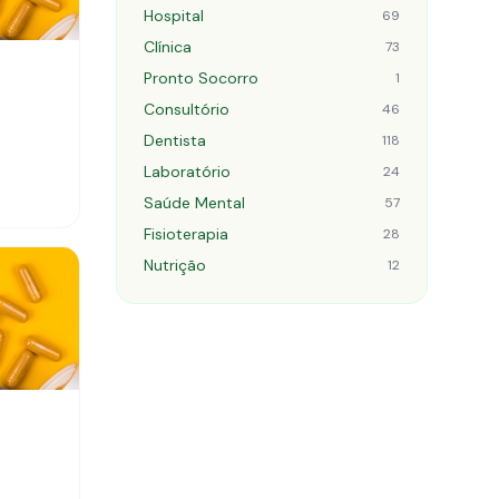
Hospital
69
Clínica
73
Pronto Socorro
1
Consultório
46
Dentista
118
Laboratório
24
Saúde Mental
57
Fisioterapia
28
Nutrição
12