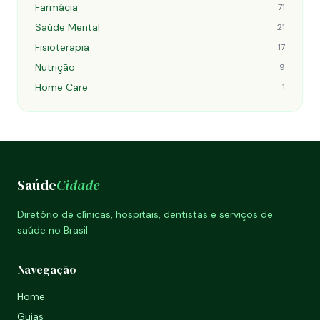
Farmácia
71
Saúde Mental
21
Fisioterapia
17
Nutrição
9
Home Care
1
Saúde
Cidade
Diretório de clínicas, hospitais, dentistas e serviços de
saúde no Brasil.
Navegação
Home
Guias