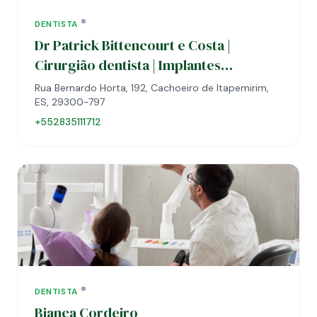
DENTISTA
Dr Patrick Bittencourt e Costa |
Cirurgião dentista | Implantes
dentários | Próteses
Rua Bernardo Horta, 192, Cachoeiro de Itapemirim,
ES, 29300-797
+552835111712
DENTISTA
Bianca Cordeiro