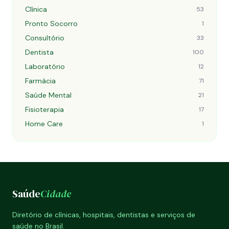
Clínica
53
Pronto Socorro
1
Consultório
33
Dentista
100
Laboratório
12
Farmácia
71
Saúde Mental
21
Fisioterapia
17
Home Care
1
Saúde
Cidade
Diretório de clínicas, hospitais, dentistas e serviços de
saúde no Brasil.