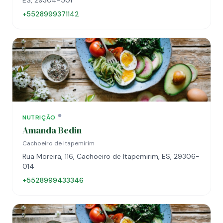
ES, 29304-501
+5528999371142
NUTRIÇÃO
Amanda Bedin
Cachoeiro de Itapemirim
Rua Moreira, 116, Cachoeiro de Itapemirim, ES, 29306-
014
+5528999433346