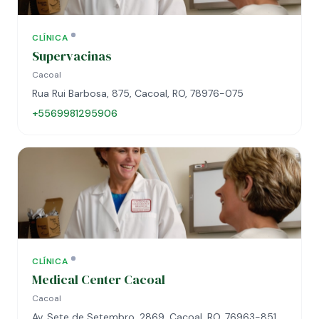
CLÍNICA
Supervacinas
Cacoal
Rua Rui Barbosa, 875, Cacoal, RO, 78976-075
+5569981295906
CLÍNICA
Medical Center Cacoal
Cacoal
Av. Sete de Setembro, 2869, Cacoal, RO, 76963-851