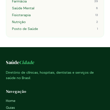
Farmácia
39
Saúde Mental
8
Fisioterapia
13
Nutrição
2
Posto de Saúde
1
Saúde
Cidade
Diretório de clínicas, hospitais, dentistas e serviços de
saúde no Brasil.
Navegação
Home
Guias