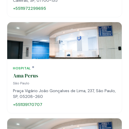
Caieiras, SP, 07700-135
+5511972299695
HOSPITAL
Ama Perus
São Paulo
Praça Vigário João Gonçalves de Lima, 237, São Paulo,
SP, 05208-260
+551139170707