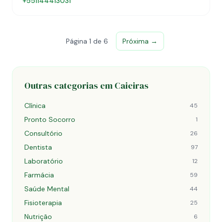
+551144413031
Página 1 de 6
Próxima →
Outras categorias em Caieiras
Clínica
45
Pronto Socorro
1
Consultório
26
Dentista
97
Laboratório
12
Farmácia
59
Saúde Mental
44
Fisioterapia
25
Nutrição
6