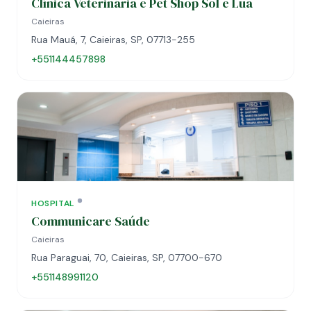
Clínica Veterinária e Pet Shop Sol e Lua
Caieiras
Rua Mauá, 7, Caieiras, SP, 07713-255
+551144457898
HOSPITAL
Communicare Saúde
Caieiras
Rua Paraguai, 70, Caieiras, SP, 07700-670
+551148991120