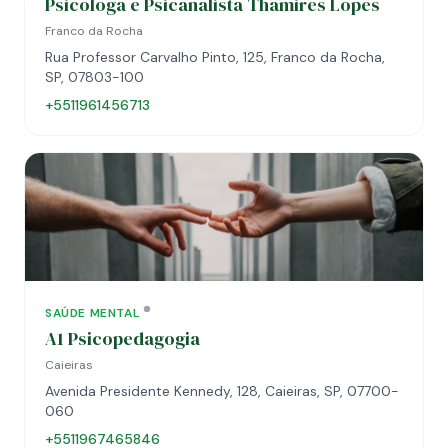
Psicóloga e Psicanalista Thamires Lopes
Franco da Rocha
Rua Professor Carvalho Pinto, 125, Franco da Rocha,
SP, 07803-100
+5511961456713
SAÚDE MENTAL
A1 Psicopedagogia
Caieiras
Avenida Presidente Kennedy, 128, Caieiras, SP, 07700-
060
+5511967465846