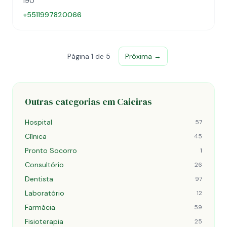
190
+5511997820066
Página 1 de 5
Próxima →
Outras categorias em Caieiras
Hospital
57
Clínica
45
Pronto Socorro
1
Consultório
26
Dentista
97
Laboratório
12
Farmácia
59
Fisioterapia
25