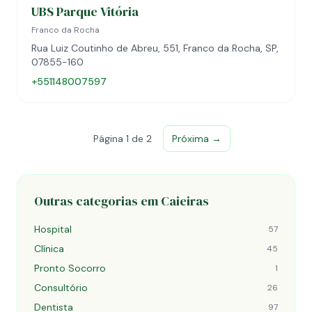
UBS Parque Vitória
Franco da Rocha
Rua Luiz Coutinho de Abreu, 551, Franco da Rocha, SP,
07855-160
+551148007597
Página 1 de 2
Próxima →
Outras categorias em Caieiras
Hospital
57
Clínica
45
Pronto Socorro
1
Consultório
26
Dentista
97