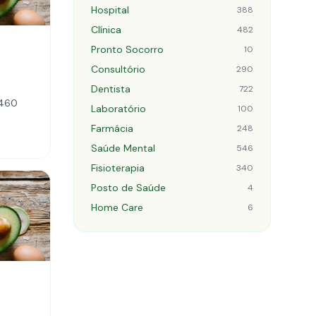
Hospital
388
Clínica
482
Pronto Socorro
10
Consultório
290
Dentista
722
-460
Laboratório
100
Farmácia
248
Saúde Mental
546
Fisioterapia
340
Posto de Saúde
4
Home Care
6