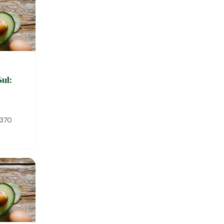
Sul:
-370