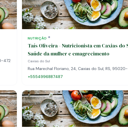
NUTRIÇÃO
Taís Oliveira - Nutricionista em Caxias do 
Saúde da mulher e emagrecimento
20-472
Caxias do Sul
Rua Marechal Floriano, 24, Caxias do Sul, RS, 95020
+5554996887487