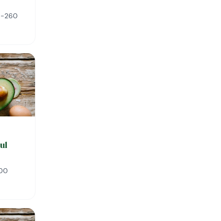
20-260
ul
000