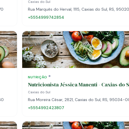
Caxias do Sul
70
Rua Marquês do Herval, 1115, Caxias do Sul, RS, 950
+5554999742854
NUTRIÇÃO
Nutricionista Jéssica Manenti - Caxias do S
Caxias do Sul
60
Rua Moreira César, 2821, Caxias do Sul, RS, 95034-
+5554992423807