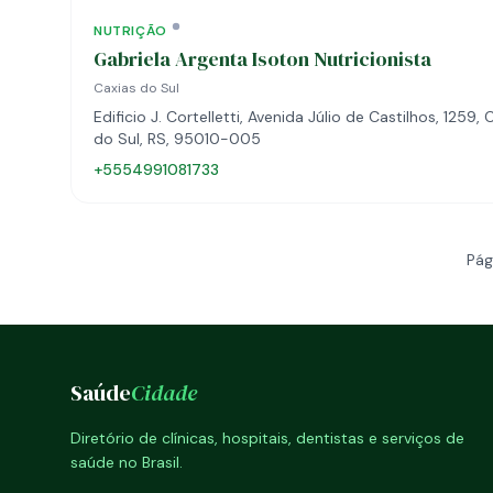
NUTRIÇÃO
Gabriela Argenta Isoton Nutricionista
Caxias do Sul
Edificio J. Cortelletti, Avenida Júlio de Castilhos, 1259, 
do Sul, RS, 95010-005
+5554991081733
Pág
Saúde
Cidade
Diretório de clínicas, hospitais, dentistas e serviços de
saúde no Brasil.