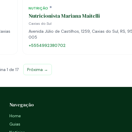
NUTRIÇÃO
Nutricionista Mariana Maitelli
Caxias do Sul
Caxias
Avenida Júlio de Castilhos, 1259, Caxias do Sul, RS, 
005
+5554992380702
ina 1 de 17
Próxima →
Navegação
Home
Guias