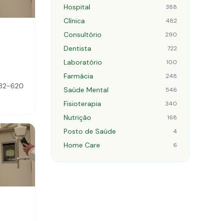
Hospital
388
Clínica
482
Consultório
290
Dentista
722
Laboratório
100
Farmácia
248
032-620
Saúde Mental
546
Fisioterapia
340
Nutrição
168
Posto de Saúde
4
Home Care
6