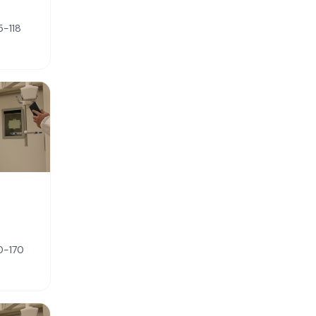
5-118
0-170