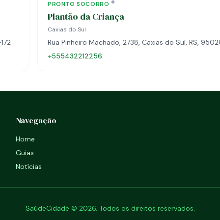
PRONTO SOCORRO
Plantão da Criança
Caxias do Sul
-172
Rua Pinheiro Machado, 2738, Caxias do Sul, RS, 9502
+555432212256
Navegação
Home
Guias
Notícias
SaúdeCidade © 2026. Todos os direitos reservados.