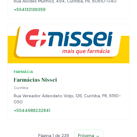
Rua Alcides Munhoz, 494, Curitiba, PR, 80810-040
+554132139359
FARMÁCIA
Farmácias Nissei
Curitiba
Rua Vereador Adeodato Volpi, 126, Curitiba, PR, 81110-
050
+5544988232841
Página 1 de 239
Próxima →