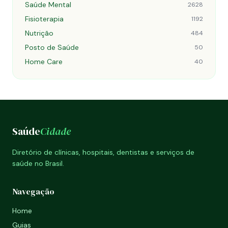
Saúde Mental
2628
Fisioterapia
1192
Nutrição
484
Posto de Saúde
50
Home Care
40
Saúde
Cidade
Diretório de clínicas, hospitais, dentistas e serviços de
saúde no Brasil.
Navegação
Home
Guias