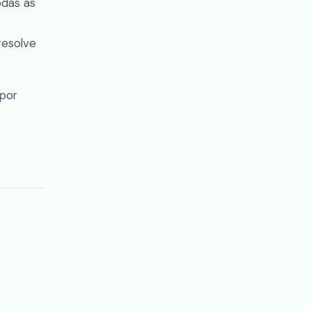
odas as
resolve
 por