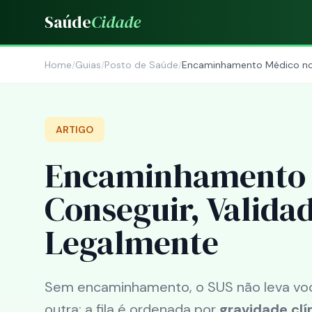
Saúde
Cidade
Home
/
Guias
/
Posto de Saúde
/
Encaminhamento Médico no 
ARTIGO
Encaminhamento 
Conseguir, Validad
Legalmente
Sem encaminhamento, o SUS não leva você 
outra: a fila é ordenada por
gravidade clí