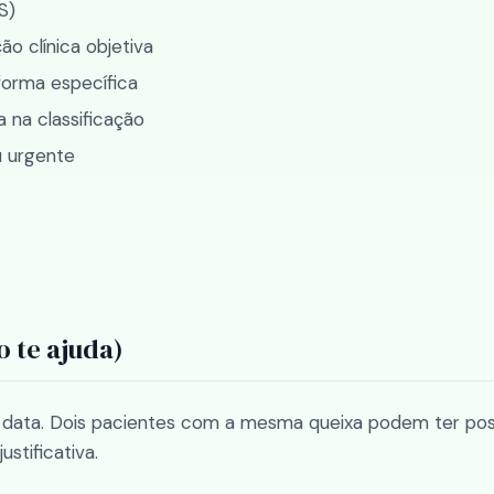
S)
ão clínica objetiva
forma específica
na classificação
ou urgente
o te ajuda)
r data. Dois pacientes com a mesma queixa podem ter po
stificativa.