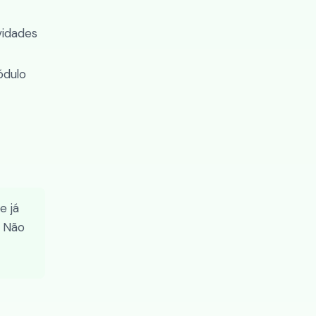
vidades
ódulo
e já
. Não