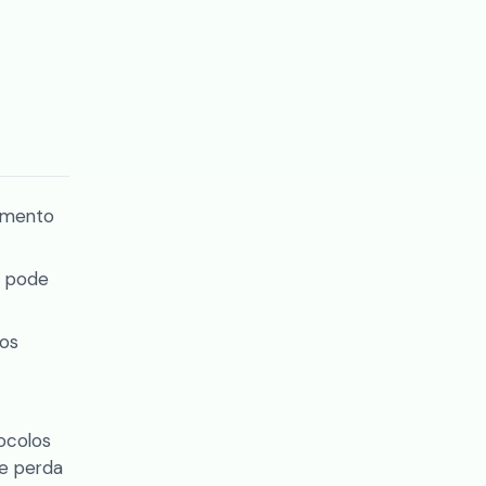
imento
e pode
tos
ocolos
de perda