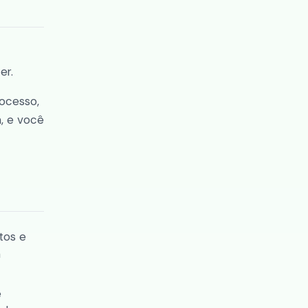
er.
rocesso,
, e você
tos e
m
e