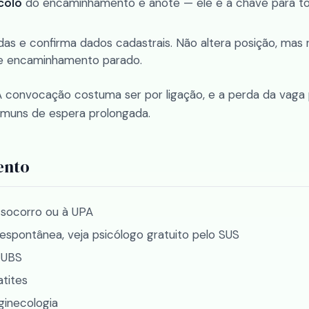
colo
do encaminhamento e anote — ele é a chave para t
as e confirma dados cadastrais. Não altera posição, mas 
de encaminhamento parado.
 convocação costuma ser por ligação, e a perda da vaga
omuns de espera prolongada.
ento
-socorro ou à UPA
espontânea, veja
psicólogo gratuito pelo SUS
a UBS
atites
 ginecologia