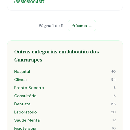
+5581981094317
Página 1 de 11
Próxima →
Outras categorias em Jaboatão dos
Guararapes
Hospital
40
Clínica
84
Pronto Socorro
6
Consultório
8
Dentista
58
Laboratório
20
Saúde Mental
12
Fisioterapia
10