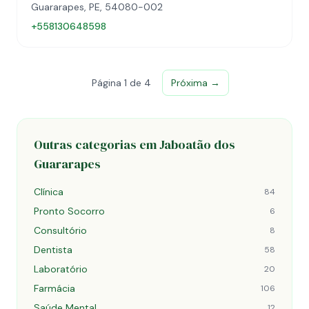
Guararapes, PE, 54080-002
+558130648598
Página 1 de 4
Próxima →
Outras categorias em Jaboatão dos
Guararapes
Clínica
84
Pronto Socorro
6
Consultório
8
Dentista
58
Laboratório
20
Farmácia
106
Saúde Mental
12