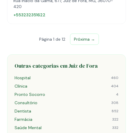
Rua Inácio da Gama, 677, Juiz de Fora, MG, 36070-
420
+553232351622
Página 1 de 12
Próxima →
Outras categorias em Juiz de Fora
Hospital
460
Clínica
404
Pronto Socorro
4
Consultório
308
Dentista
852
Farmácia
322
Saúde Mental
332