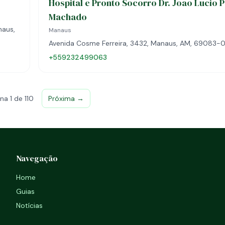
Hospital e Pronto Socorro Dr. Joao Lucio P
Machado
naus,
Manaus
Avenida Cosme Ferreira, 3432, Manaus, AM, 69083-
+559232499063
na 1 de 110
Próxima →
Navegação
Home
Guias
Notícias