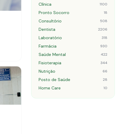
Clínica
1100
Pronto Socorro
18
Consultório
508
Dentista
2206
Laboratório
318
Farmácia
930
Saúde Mental
422
Fisioterapia
344
Nutrição
66
Posto de Saúde
28
Home Care
10