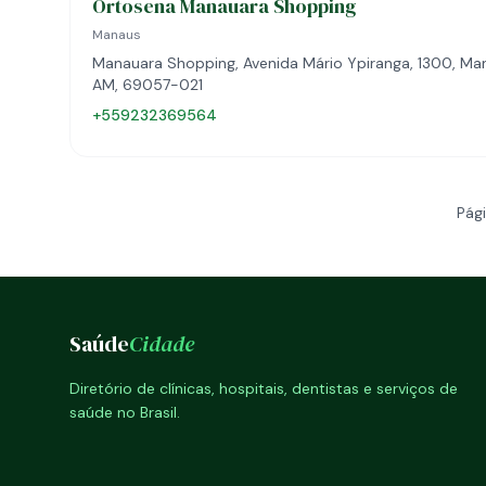
Ortosena Manauara Shopping
Manaus
Manauara Shopping, Avenida Mário Ypiranga, 1300, Ma
AM, 69057-021
+559232369564
Pági
Saúde
Cidade
Diretório de clínicas, hospitais, dentistas e serviços de
saúde no Brasil.