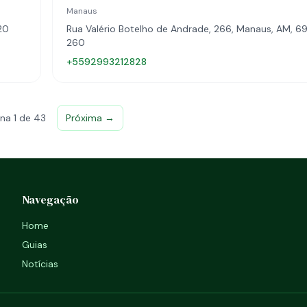
Manaus
20
Rua Valério Botelho de Andrade, 266, Manaus, AM, 6
260
+5592993212828
na 1 de 43
Próxima →
Navegação
Home
Guias
Notícias