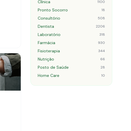
Clínica
1100
Pronto Socorro
18
Consultório
508
Dentista
2206
Laboratório
318
Farmácia
930
Fisioterapia
344
Nutrição
66
Posto de Saúde
28
Home Care
10
,