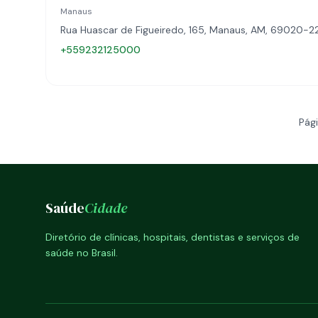
Manaus
Rua Huascar de Figueiredo, 165, Manaus, AM, 69020-2
+559232125000
Pági
Saúde
Cidade
Diretório de clínicas, hospitais, dentistas e serviços de
saúde no Brasil.