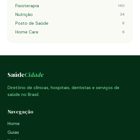
Fisioterapia
140
Nutrição
34
Posto de Saúde
8
Home Care
6
Saúde
Cidade
Diretório de clínicas, hospitais, dentistas e serviços de
saúde no Brasil.
Navegação
Home
Guias