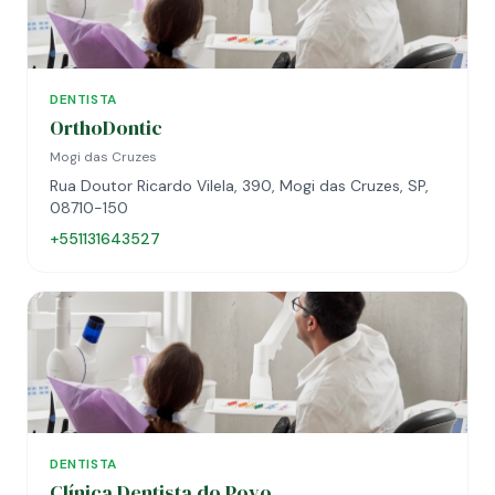
DENTISTA
OrthoDontic
Mogi das Cruzes
Rua Doutor Ricardo Vilela, 390, Mogi das Cruzes, SP,
08710-150
+551131643527
DENTISTA
Clínica Dentista do Povo