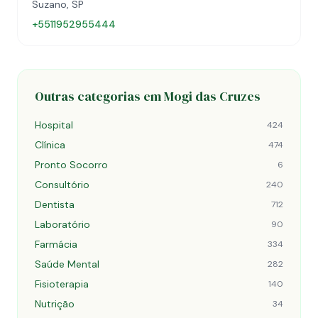
Suzano, SP
+5511952955444
Outras categorias em Mogi das Cruzes
Hospital
424
Clínica
474
Pronto Socorro
6
Consultório
240
Dentista
712
Laboratório
90
Farmácia
334
Saúde Mental
282
Fisioterapia
140
Nutrição
34