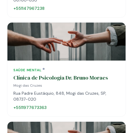
08780-830
+551147967238
SAÚDE MENTAL
Clínica de Psicologia Dr. Bruno Moraes
Mogi das Cruzes
Rua Padre Eustáquio, 848, Mogi das Cruzes, SP,
08737-020
+5511977673363