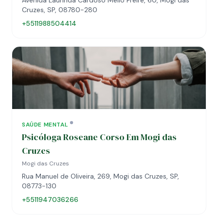
Avenida Laurinda Cardoso Mello Freire, 60, Mogi das
Cruzes, SP, 08780-280
+5511988504414
SAÚDE MENTAL
Psicóloga Roseane Corso Em Mogi das
Cruzes
Mogi das Cruzes
Rua Manuel de Oliveira, 269, Mogi das Cruzes, SP,
08773-130
+5511947036266