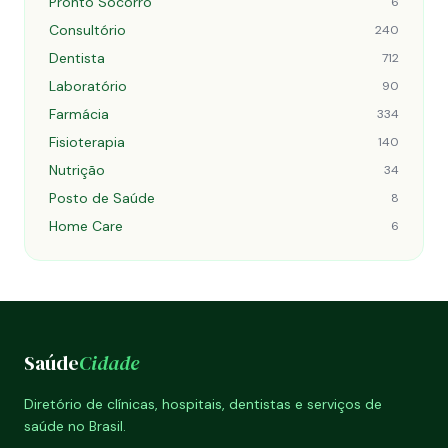
Pronto Socorro
6
Consultório
240
Dentista
712
Laboratório
90
Farmácia
334
Fisioterapia
140
Nutrição
34
Posto de Saúde
8
Home Care
6
Saúde
Cidade
Diretório de clínicas, hospitais, dentistas e serviços de
saúde no Brasil.