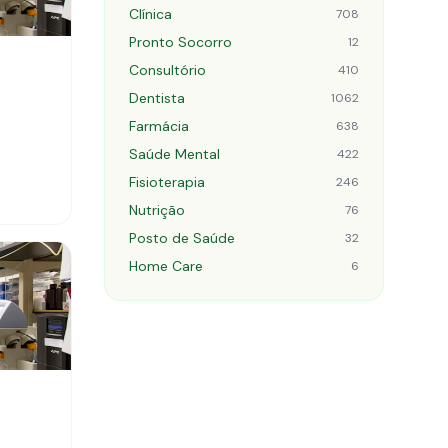
Clínica
708
Pronto Socorro
12
Consultório
410
Dentista
1062
Farmácia
638
Saúde Mental
422
Fisioterapia
246
Nutrição
76
Posto de Saúde
32
Home Care
6