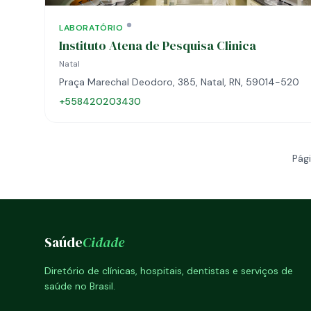
LABORATÓRIO
Instituto Atena de Pesquisa Clinica
Natal
Praça Marechal Deodoro, 385, Natal, RN, 59014-520
+558420203430
Pági
Saúde
Cidade
Diretório de clínicas, hospitais, dentistas e serviços de
saúde no Brasil.