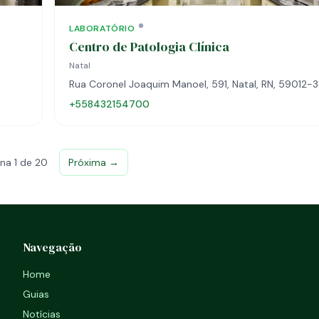
LABORATÓRIO
Centro de Patologia Clínica
Natal
Rua Coronel Joaquim Manoel, 591, Natal, RN, 59012-
+558432154700
na 1 de 20
Próxima →
Navegação
Home
Guias
Notícias