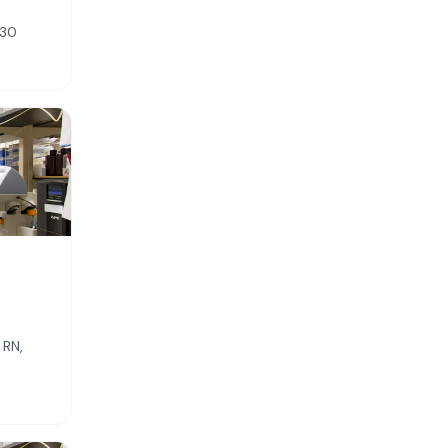
330
 RN,