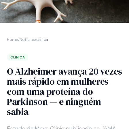
Home
/
Notícias
/
clinica
CLINICA
O Alzheimer avança 20 vezes
mais rápido em mulheres
com uma proteína do
Parkinson — e ninguém
sabia
Estudo da Mayo Clinic publicado no JAMA