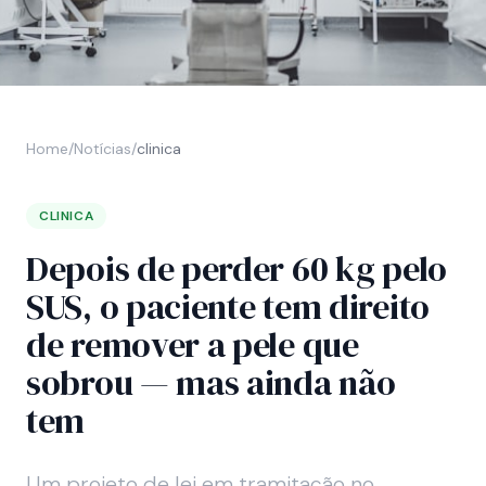
Home
/
Notícias
/
clinica
CLINICA
Depois de perder 60 kg pelo
SUS, o paciente tem direito
de remover a pele que
sobrou — mas ainda não
tem
Um projeto de lei em tramitação no