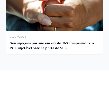
29/07/2026
Seis injeções por ano em vez de 365 comprimidos: a
PrEP injetável bate na porta do SUS