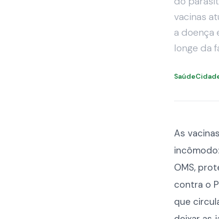
do parasi
vacinas a
a doença 
longe da 
SaúdeCidad
As vacina
incômodo:
OMS, prot
contra o P
que circul
deixar as