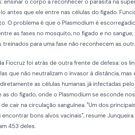
: ensinar o corpo a reconhecer o parasita na super
-lo antes que ele entre nas células do fígado. Funci
to. O problema é que o Plasmodium é escorregad
ntre as fases no mosquito, no fígado e no sangue,
s treinados para uma fase não reconhecem as outr
a Fiocruz foi atrás de outra frente de defesa: os li
las que não neutralizam o invasor à distância, mas
iretamente as células humanas já infectadas pelo
ve as do fígado, onde o Plasmodium se esconde nos
 de cair na circulação sanguínea. "Um dos principai
 encontrar bons alvos vacinais", resume Junqueira.
am 453 deles.