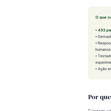
O que o
•
453 pe
• Deriva
• Respos
humanos
• Testad
experime
• Ação e
Por que