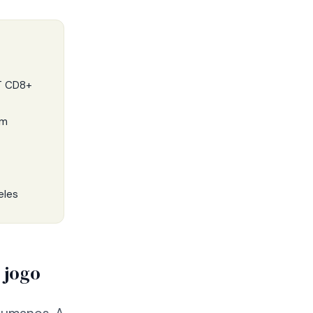
 T CD8+
am
eles
 jogo