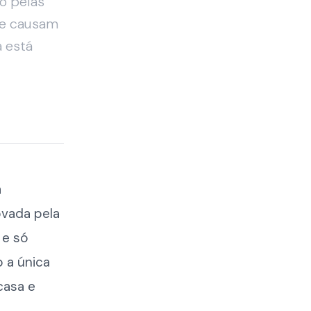
o pelas
que causam
 está
a
ovada pela
 e só
o a única
casa e
.