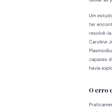
Um estudo 
ter encon
resolvê-la
Caroline J
Plasmodium
capazes d
havia expl
O erro 
Praticamen