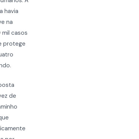
humanos. A
a havia
ve na
0 mil casos
e protege
uatro
ndo.
sposta
vez de
caminho
que
oricamente