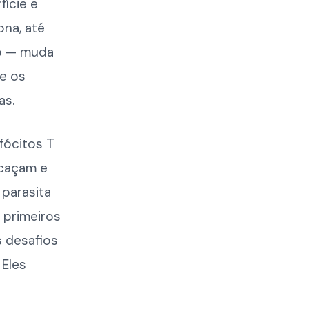
fície e
ona, até
io — muda
 e os
as.
nfócitos T
 caçam e
 parasita
 primeiros
s desafios
 Eles