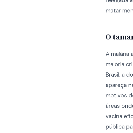
relegada a
matar men
O tama
A malária
maioria cr
Brasil, a 
apareça n
motivos d
áreas ond
vacina efi
pública pa