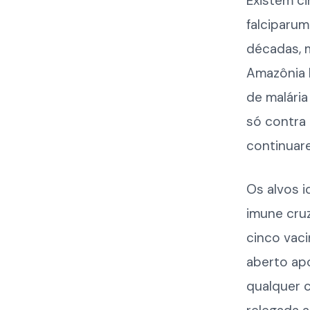
Existem c
falciparum
décadas, m
Amazônia b
de malária
só contra 
continuar
Os alvos i
imune cru
cinco vaci
aberto ap
qualquer c