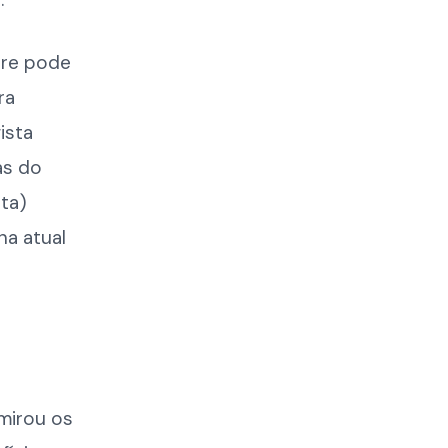
ure pode
ra
ista
as do
ta)
a atual
 mirou os