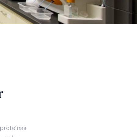
r
 proteínas