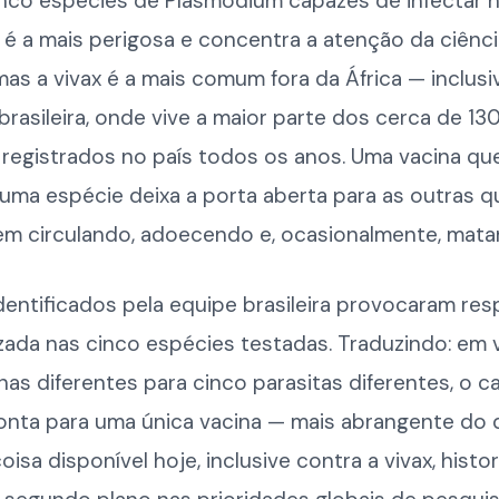
inco espécies de Plasmodium capazes de infectar 
 é a mais perigosa e concentra a atenção da ciênci
as a vivax é a mais comum fora da África — inclusi
rasileira, onde vive a maior parte dos cerca de 13
 registrados no país todos os anos. Uma vacina qu
uma espécie deixa a porta aberta para as outras q
em circulando, adoecendo e, ocasionalmente, mata
dentificados pela equipe brasileira provocaram re
zada nas cinco espécies testadas. Traduzindo: em 
nas diferentes para cinco parasitas diferentes, o 
onta para uma única vacina — mais abrangente do 
oisa disponível hoje, inclusive contra a vivax, hist