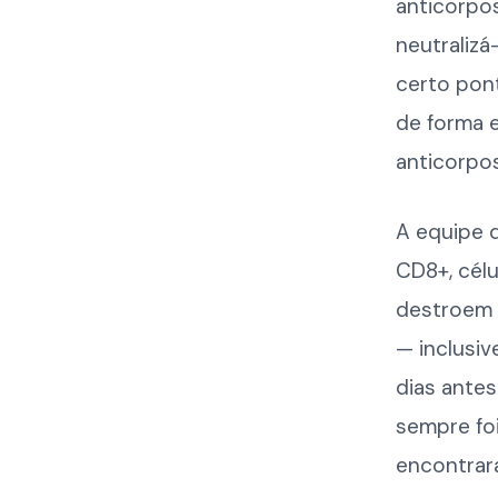
anticorpos
neutralizá
certo pon
de forma e
anticorpo
A equipe d
CD8+, célu
destroem d
— inclusi
dias antes
sempre foi
encontrar