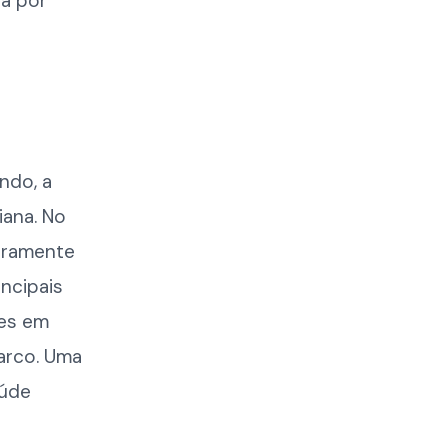
sa por
ndo, a
iana. No
raramente
ncipais
zes em
arco. Uma
aúde