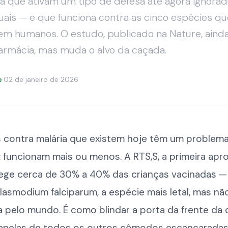
ta que ativam um tipo de defesa até agora ignorad
tuais — e que funciona contra as cinco espécies 
em humanos. O estudo, publicado na Nature, ainda
farmácia, mas muda o alvo da caçada.
e
·
02 de janeiro de 2026
s contra malária que existem hoje têm um problem
 funcionam mais ou menos. A RTS,S, a primeira apr
ege cerca de 30% a 40% das crianças vacinadas —
lasmodium falciparum, a espécie mais letal, mas nã
a pelo mundo. É como blindar a porta da frente da 
 janelas de todos os outros cômodos escancaradas