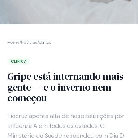
Home
/
Notícias
/
clinica
CLINICA
Gripe está internando mais
gente — e o inverno nem
começou
Fiocruz aponta alta de hospitalizações por
Influenza A em todos os estados. O
Ministério da Saúde respondeu com Dia D