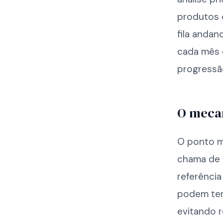
produtos o
fila anda
cada mês d
progressã
O mecan
O ponto ma
chama de r
referênci
podem ter 
evitando 