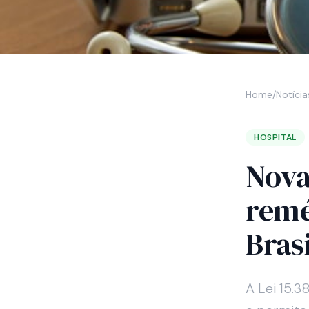
Home
/
Notícia
HOSPITAL
Nova
remé
Bras
A Lei 15.3