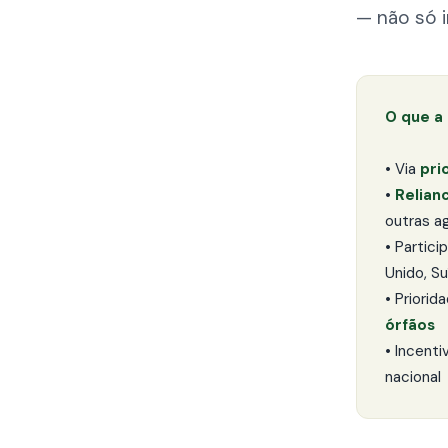
— não só 
O que a
• Via
pri
•
Relian
outras a
• Partici
Unido, Su
• Priorid
órfãos
• Incent
nacional