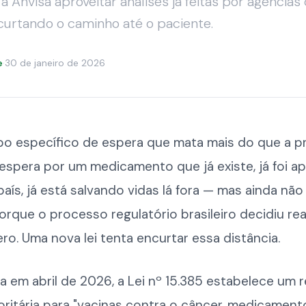
à Anvisa aproveitar análises já feitas por agência
curtando o caminho até o paciente.
e
·
30 de janeiro de 2026
po específico de espera que mata mais do que a p
espera por um medicamento que já existe, já foi a
aís, já está salvando vidas lá fora — mas ainda nã
porque o processo regulatório brasileiro decidiu rea
ro. Uma nova lei tenta encurtar essa distância.
 em abril de 2026, a Lei nº 15.385 estabelece um 
ioritária para "vacinas contra o câncer, medicament