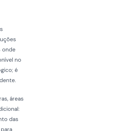
os
luções
s onde
nível no
gico; é
idente.
ras, áreas
icional:
nto das
 para