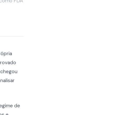
s como FDA
rópria
provado
o chegou
nalisar
regime de
os e