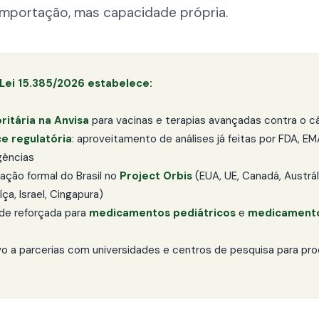
importação, mas capacidade própria.
 Lei 15.385/2026 estabelece:
oritária na Anvisa
para vacinas e terapias avançadas contra o c
ce regulatória
: aproveitamento de análises já feitas por FDA, EM
gências
pação formal do Brasil no
Project Orbis
(EUA, UE, Canadá, Austrál
íça, Israel, Cingapura)
ade reforçada para
medicamentos pediátricos
e
medicament
ivo a parcerias com universidades e centros de pesquisa para pr