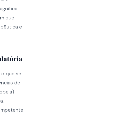
ignifica
em que
apêutica e
latória
r o que se
ências de
opeia)
a,
competente