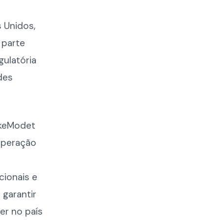
 Unidos,
r parte
ulatória
des
rkeModet
ooperação
cionais e
 garantir
er no país