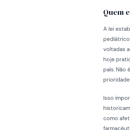
Quem en
A lei esta
pediátric
voltadas 
hoje prat
país. Não 
prioridade
Isso impor
historicam
como afet
farmacêut