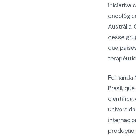
iniciativa
oncológic
Austrália,
desse gru
que paíse
terapêutic
Fernanda 
Brasil, qu
científica
universida
internacio
produção e