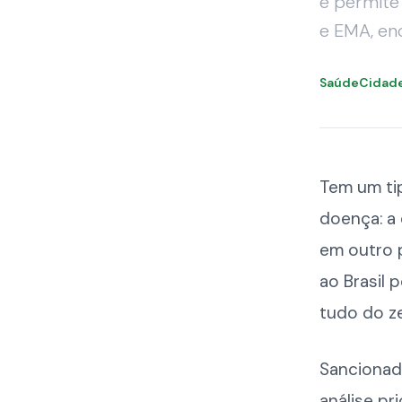
e permite 
e EMA, en
SaúdeCidad
Tem um ti
doença: a 
em outro p
ao Brasil 
tudo do ze
Sancionada
análise pr