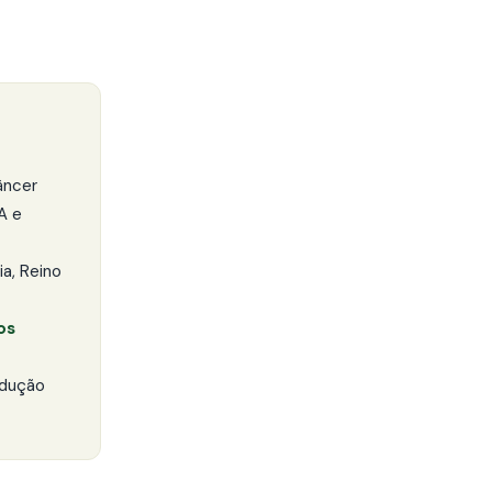
âncer
A e
ia, Reino
os
odução