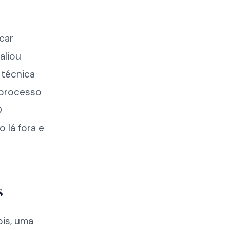
icar
aliou
 técnica
o processo
O
 lá fora e
s
bis, uma