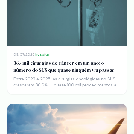
09/07/2026
·
hospital
367 mil cirurgias de câncer em um ano: o
número do SUS que quase ninguém viu passar
Entre 2022 e 2025, as cirurgias oncológicas no SUS
cresceram 36,6% — quase 100 mil procedimentos a
mais por ano. No Acre, o número mais que dobrou.
Por trás da estatística, um remédio contra o inimigo
mais brutal do câncer: o tempo de espera.