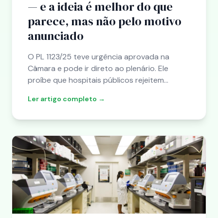
— e a ideia é melhor do que
parece, mas não pelo motivo
anunciado
O PL 1123/25 teve urgência aprovada na
Câmara e pode ir direto ao plenário. Ele
proíbe que hospitais públicos rejeitem
exames feitos em clínicas privadas. Mais de
Ler artigo completo →
um milhão de brasileiros esperam por cirurgia
eletiva — e refazer exame já feito é uma das
razões pelas quais eles esperam mais.