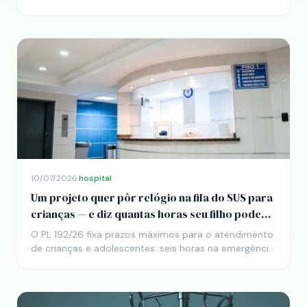
crescimento de 57,7% em três anos que mistura dois
avanços: tratamentos que amputam menos e um
sistema que finalmente devolve o que a doença tirou.
10/07/2026
·
hospital
Um projeto quer pôr relógio na fila do SUS para
crianças — e diz quantas horas seu filho pode
esperar
O PL 192/26 fixa prazos máximos para o atendimento
de crianças e adolescentes: seis horas na emergência,
15 dias para um exame, 30 dias para uma cirurgia
eletiva. A ideia é transformar em direito exigível aquilo
que hoje depende de sorte e de CEP.