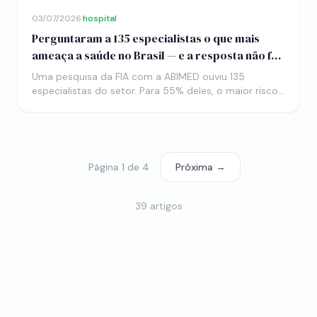
03/07/2026
·
hospital
Perguntaram a 135 especialistas o que mais
ameaça a saúde no Brasil — e a resposta não foi
vírus
Uma pesquisa da FIA com a ABIMED ouviu 135
especialistas do setor. Para 55% deles, o maior risco
da saúde brasileira é a falta de dinheiro. Para 49%, é a
gestão frágil. Nenhuma epidemia entrou no pódio —
os dois maiores inimigos do SUS são a planilha e a
caneta.
Página 1 de 4
Próxima →
39 artigos