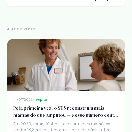
não tem mais para onde correr
ANTERIORES
14/07/2026
·
hospital
Pela primeira vez, o SUS reconstruiu mais
mamas do que amputou — e esse número conta
uma história boa
Em 2025, foram 19,4 mil reconstruções mamárias
contra 18,3 mil mastectomias na rede pública. Um