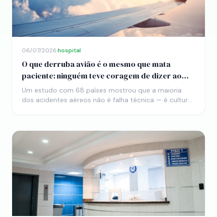
06/07/2026
·
hospital
O que derruba avião é o mesmo que mata
paciente: ninguém teve coragem de dizer ao
chefe que ele estava errado
Um estudo com 68 países mostrou que a maioria
dos acidentes aéreos não é falha técnica — é cultural.
E o Brasil, que tem uma das hierarquias mais rígidas
do mundo, carrega esse mesmo defeito para dentro
dos hospitais. A aviação aprendeu a consertar. A
medicina ainda está começando.