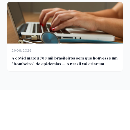
21/06/2026
A covid matou 700 mil brasileiros sem que houvesse um
"bombeiro" de epidemias — o Brasil vai criar um