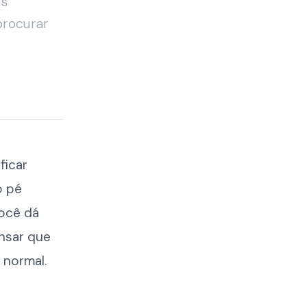
os
procurar
ficar
o pé
você dá
nsar que
 normal.