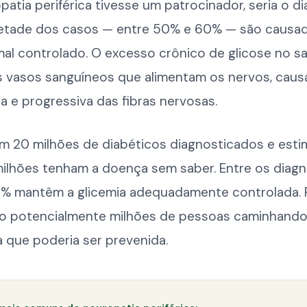
patia periférica tivesse um patrocinador, seria o di
etade dos casos — entre 50% e 60% — são causa
mal controlado. O excesso crônico de glicose no s
os vasos sanguíneos que alimentam os nervos, cau
a e progressiva das fibras nervosas.
tem 20 milhões de diabéticos diagnosticados e est
milhões tenham a doença sem saber. Entre os diagn
% mantêm a glicemia adequadamente controlada. 
ão potencialmente milhões de pessoas caminhand
 que poderia ser prevenida.