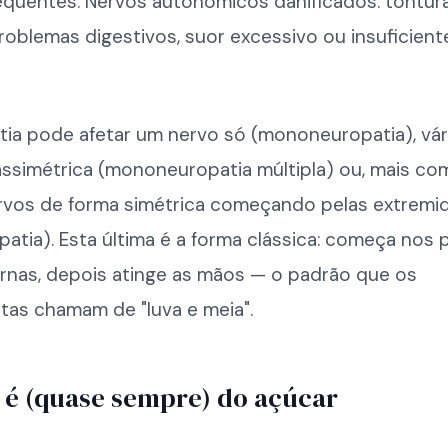
equentes. Nervos autonômicos danificados: tontur
problemas digestivos, suor excessivo ou insuficiente
tia pode afetar um nervo só (mononeuropatia), vár
assimétrica (mononeuropatia múltipla) ou, mais c
rvos de forma simétrica começando pelas extremi
patia). Esta última é a forma clássica: começa nos 
ernas, depois atinge as mãos — o padrão que os
tas chamam de "luva e meia".
 é (quase sempre) do açúcar