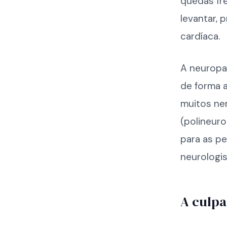
quedas fr
levantar, 
cardíaca.
A neuropa
de forma 
muitos ne
(polineuro
para as p
neurologis
A culpa