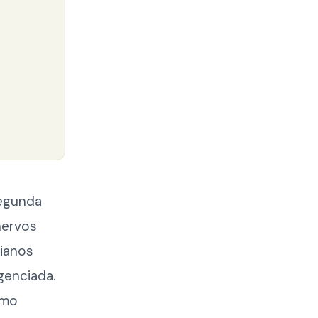
segunda
nervos
rianos
genciada.
smo