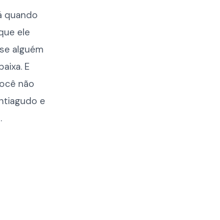
lá quando
que ele
se alguém
aixa. E
Você não
ntiagudo e
.