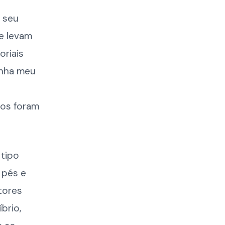
 seu
e levam
riais
enha meu
vos foram
 tipo
 pés e
tores
brio,