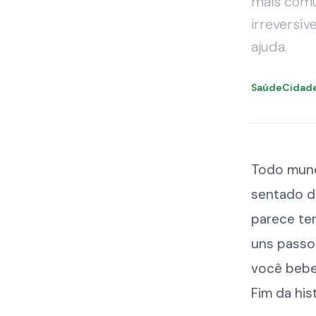
mais comu
irreversí
ajuda.
SaúdeCidad
Todo mund
sentado d
parece ter
uns passo
você bebe
Fim da hist