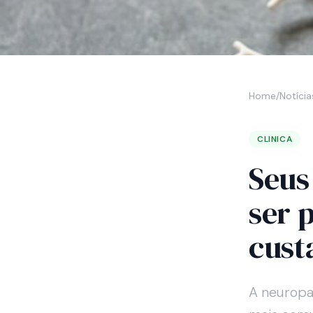
Home
/
Notícia
CLINICA
Seus
ser 
cust
A neuropat