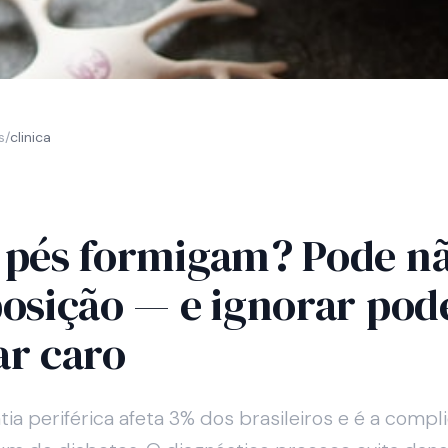
s
/
clinica
 pés formigam? Pode n
posição — e ignorar pod
ar caro
ia periférica afeta 3% dos brasileiros e é a compl