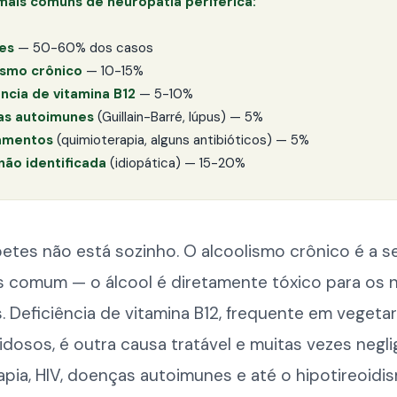
mais comuns de neuropatia periférica:
es
— 50-60% dos casos
ismo crônico
— 10-15%
ência de vitamina B12
— 5-10%
s autoimunes
(Guillain-Barré, lúpus) — 5%
amentos
(quimioterapia, alguns antibióticos) — 5%
não identificada
(idiopática) — 15-20%
betes não está sozinho. O alcoolismo crônico é a 
s comum — o álcool é diretamente tóxico para os 
s. Deficiência de vitamina B12, frequente em vegeta
 idosos, é outra causa tratável e muitas vezes negli
pia, HIV, doenças autoimunes e até o hipotireoidi