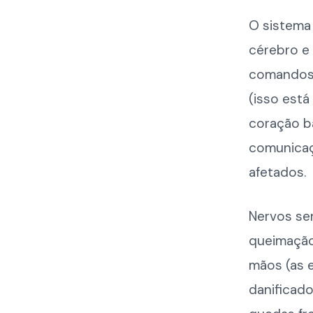
O sistema
cérebro e
comandos 
(isso est
coração b
comunicaç
afetados.
Nervos sen
queimação
mãos (as 
danificado