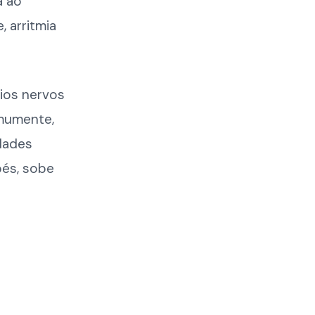
a ao
, arritmia
ios nervos
omumente,
dades
pés, sobe