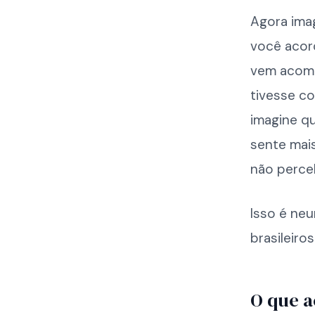
Agora ima
você acor
vem acomp
tivesse c
imagine q
sente mai
não perce
Isso é neu
brasileiro
O que a