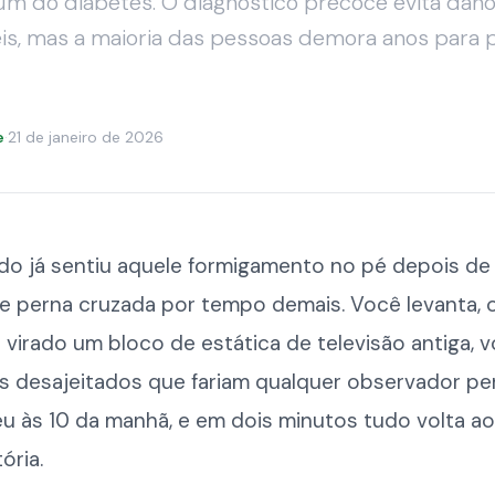
m do diabetes. O diagnóstico precoce evita dan
veis, mas a maioria das pessoas demora anos para 
e
·
21 de janeiro de 2026
o já sentiu aquele formigamento no pé depois de 
e perna cruzada por tempo demais. Você levanta, 
 virado um bloco de estática de televisão antiga, 
s desajeitados que fariam qualquer observador pe
u às 10 da manhã, e em dois minutos tudo volta ao
ória.