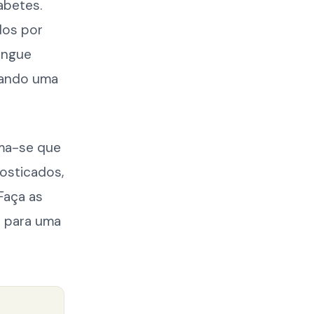
abetes.
dos por
angue
sando uma
ima-se que
osticados,
Faça as
o para uma