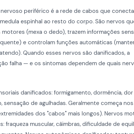
 nervoso periférico é a rede de cabos que conecta
 medula espinhal ao resto do corpo. São nervos qu
motores (mexa o dedo), trazem informações senso
á quente) e controlam funções automáticas (mant
atendo). Quando esses nervos são danificados, a
ão falha — e os sintomas dependem de quais ner
soriais danificados: formigamento, dormência, dor
, sensação de agulhadas. Geralmente começa nos
extremidades dos "cabos" mais longos). Nervos mo
s: fraqueza muscular, câimbras, dificuldade de equilí