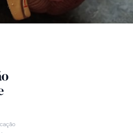
ão
e
icação