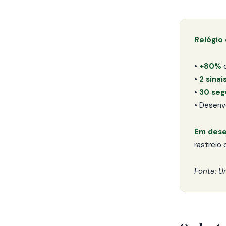
Relógio
•
+80%
d
•
2 sinai
•
30 seg
• Desenv
Em dese
rastreio
Fonte: U