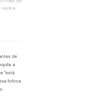
om mais de
 você a
antes de
quila, a
ue "está
ssa fofoca
so