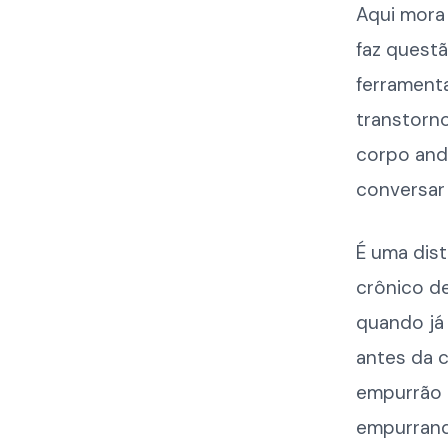
Aqui mora
faz questã
ferramenta
transtorno
corpo and
conversar
É uma dis
crônico de
quando já
antes da c
empurrão q
empurrand