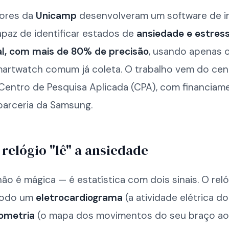
ores da
Unicamp
desenvolveram um software de in
 capaz de identificar estados de
ansiedade e estres
l, com mais de 80% de precisão
, usando apenas 
artwatch comum já coleta. O trabalho vem do cen
Centro de Pesquisa Aplicada (CPA), com financiam
parceria da Samsung.
relógio "lê" a ansiedade
ão é mágica — é estatística com dois sinais. O reló
todo um
eletrocardiograma
(a atividade elétrica d
ometria
(o mapa dos movimentos do seu braço ao