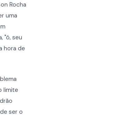
son Rocha
ser uma
em
, "ó, seu
a hora de
oblema
 limite
adrão
ode ser o