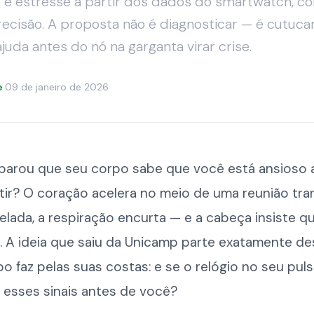
 e estresse a partir dos dados do smartwatch, c
ecisão. A proposta não é diagnosticar — é cutucar
juda antes do nó na garganta virar crise.
e
·
09 de janeiro de 2026
eparou que seu corpo sabe que você está ansioso 
ir? O coração acelera no meio de uma reunião tran
elada, a respiração encurta — e a cabeça insiste q
. A ideia que saiu da Unicamp parte exatamente de
o faz pelas suas costas: e se o relógio no seu pul
 esses sinais antes de você?