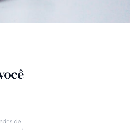
 você
tados de