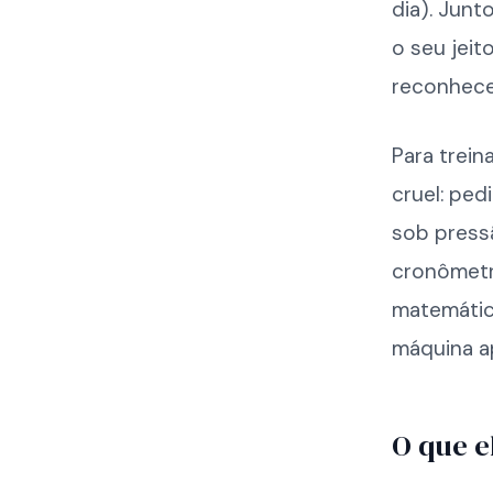
dia). Junt
o seu jeit
reconhece
Para trein
cruel: pe
sob press
cronômetro
matemátic
máquina ap
O que el