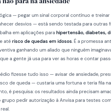
a não para na ansiedade
gica — pegar um sinal corporal contínuo e treinar
nhecer desvios — está sendo testada para outras f
abalha em aplicações para
hipertensão, diabetes, 
e até
risco de quedas em idosos
. É a promessa an
ventiva ganhando um aliado que ninguém imaginava
que a gente já usa para ver as horas e contar pass
dio fizesse tudo isso — avisar de ansiedade, pres
isco de queda — custaria uma fortuna e teria fila na
nto, é pesquisa: os resultados ainda precisam ama
 grupo pedir autorização à Anvisa para testes com
real.