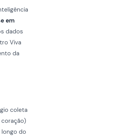
teligência
se em
os dados
tro Viva
ento da
gio coleta
o coração)
 longo do