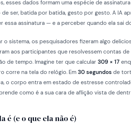
os, esses dados formam uma espécie de assinatura i
o de ser, batida por batida, gesto por gesto. A IA a
r essa assinatura — e a perceber quando ela sai d
ar o sistema, os pesquisadores fizeram algo delici
diram aos participantes que resolvessem contas de
ão de tempo. Imagine ter que calcular
309 × 17
enq
 corre na tela do relógio. Em
30 segundos
de tor
a, o corpo entra em estado de estresse controlad
rende como é a sua cara de aflição vista de dentr
a é (e o que ela não é)