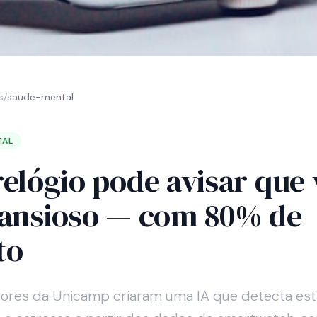
s
/
saude-mental
TAL
relógio pode avisar que
 ansioso — com 80% de
to
ores da Unicamp criaram uma IA que detecta es