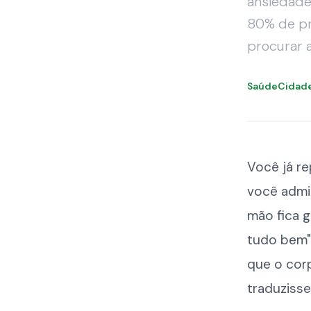
ansiedade
80% de pr
procurar a
SaúdeCidad
Você já r
você admit
mão fica g
tudo bem"
que o corp
traduzisse