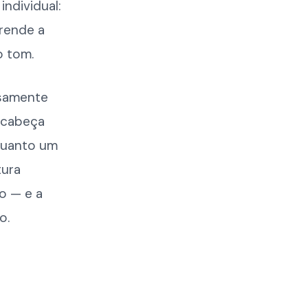
ndividual:
prende a
o tom.
osamente
 cabeça
uanto um
tura
o — e a
o.