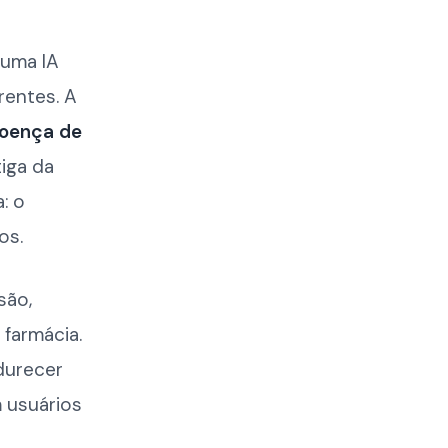
 uma IA
rentes. A
doença de
tiga da
: o
os.
são,
 farmácia.
durecer
 usuários