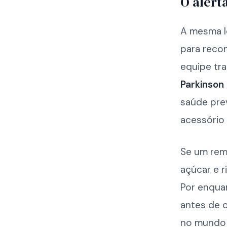
O alert
A mesma ló
para reco
equipe tr
Parkinson
saúde pre
acessório 
Se um remé
açúcar e r
Por enqua
antes de o
no mundo 