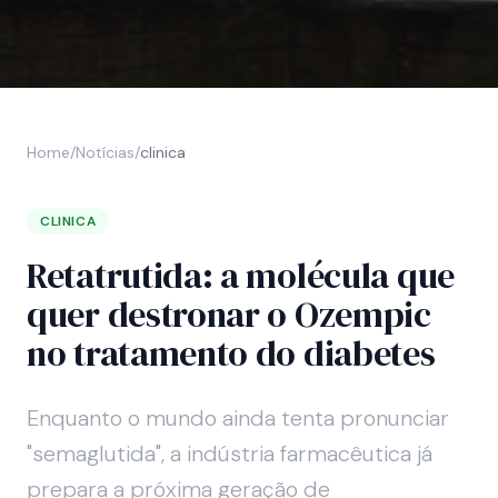
Home
/
Notícias
/
clinica
CLINICA
Retatrutida: a molécula que
quer destronar o Ozempic
no tratamento do diabetes
Enquanto o mundo ainda tenta pronunciar
"semaglutida", a indústria farmacêutica já
prepara a próxima geração de