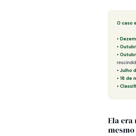
O caso 
•
Dezemb
•
Outubr
•
Outubr
rescindi
•
Julho 
•
18 de 
•
Classif
Ela era
mesmo