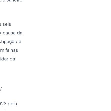
 seis
A causa da
stigação é
m falhas
idar da
V
023 pela