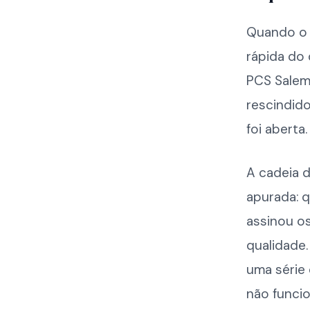
Quando o c
rápida do 
PCS Salem
rescindid
foi aberta.
A cadeia d
apurada: 
assinou o
qualidade.
uma série 
não funcio