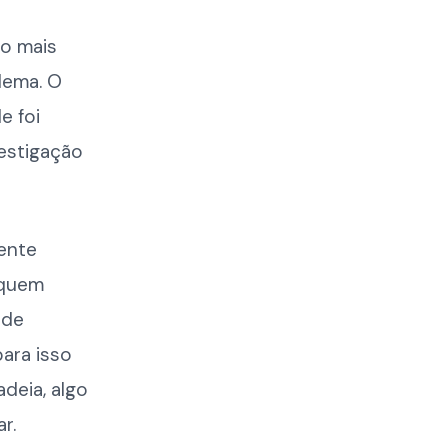
mo mais
lema. O
e foi
estigação
mente
 quem
 de
ara isso
deia, algo
r.