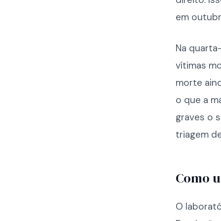
em outubr
Na quarta-
vítimas m
morte ain
o que a ma
graves o s
triagem d
Como um
O laborat