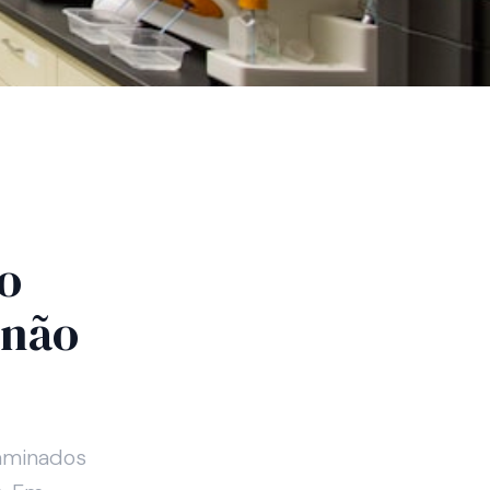
o
 não
aminados