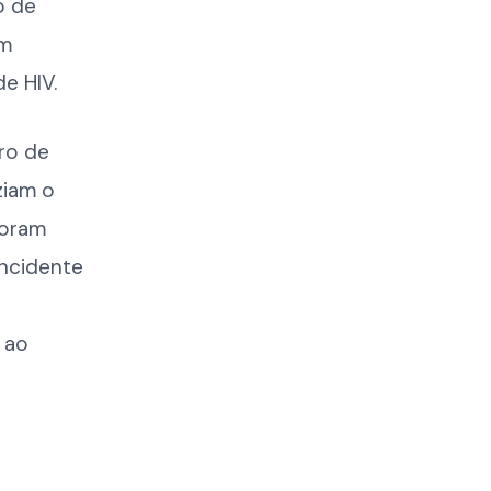
o de
em
e HIV.
ro de
ziam o
foram
incidente
 ao