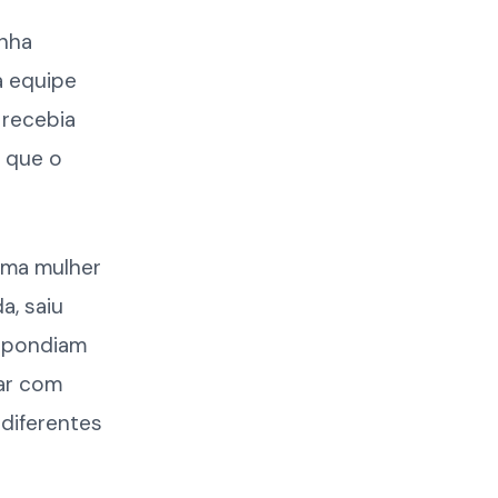
inha
a equipe
 recebia
o que o
Uma mulher
a, saiu
espondiam
tar com
 diferentes