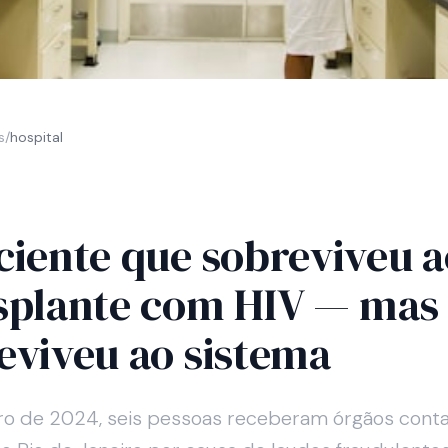
s
/
hospital
ciente que sobreviveu a
splante com HIV — mas
eviveu ao sistema
o de 2024, seis pessoas receberam órgãos cont