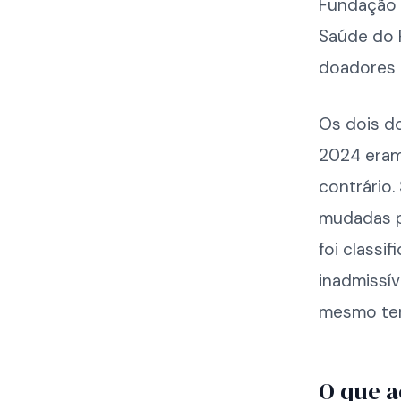
Fundação 
Saúde do R
doadores d
Os dois d
2024 eram
contrário.
mudadas p
foi class
inadmissív
mesmo tem
O que a