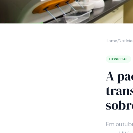
Home
/
Notícia
HOSPITAL
A pa
tran
sobr
Em outubr