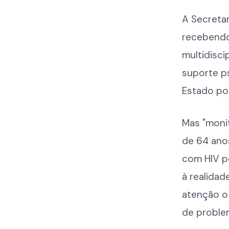
A Secretar
recebendo 
multidisci
suporte ps
Estado pod
Mas "moni
de 64 anos
com HIV p
à realidad
atenção o 
de proble