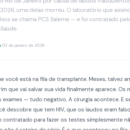
o Rio de Janeiro por causa de laudos fraudulento
2026, uma delas morreu. O laboratório que assin
lsos se chama PCS Saleme — e foi contratado pel
Saúde.
e
·
02 de janeiro de 2026
e você está na fila de transplante. Meses, talvez a
rim que vai salvar sua vida finalmente aparece. Os
 exames — tudo negativo. A cirurgia acontece. E 
cê descobre que tem HIV, que os laudos eram fals
o contratado para fazer os testes simplesmente nã
sso não é roteiro de série. É o que aconteceu no Rio