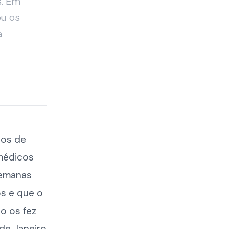
s. Em
ou os
a
nos de
 médicos
semanas
os e que o
o os fez
 de Janeiro