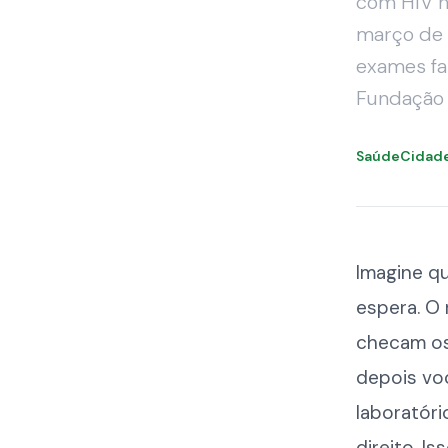
com HIV n
março de 
exames fa
Fundação 
SaúdeCidad
Imagine qu
espera. O 
checam os
depois vo
laboratóri
direito. I