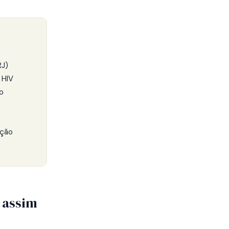
RJ)
 HIV
o
ação
 assim