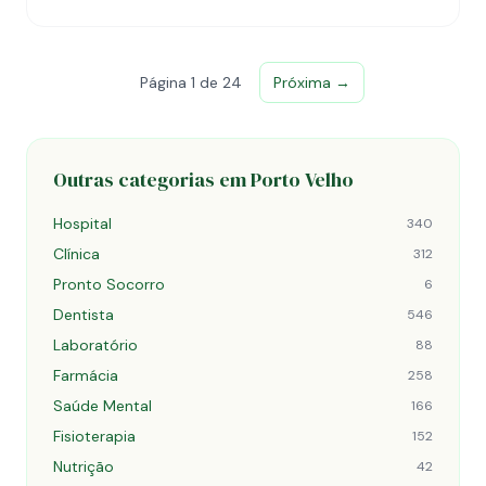
Página 1 de 24
Próxima →
Outras categorias em Porto Velho
Hospital
340
Clínica
312
Pronto Socorro
6
Dentista
546
Laboratório
88
Farmácia
258
Saúde Mental
166
Fisioterapia
152
Nutrição
42