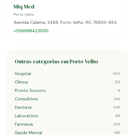
Miq Med
Porto Velho
Avenida Calama, 2488, Porto Velho, RO, 76803-884
+5569984231010
Outras categorias em Porto Velho
Hospital
340
Clínica
312
Pronto Socorro
6
Consultório
236
Dentista
546
Laboratório
88
Farmácia
258
Saúde Mental
166