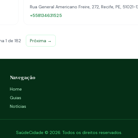
Rua General Americano Freire, 272, Recife, PE, 51021-
+558134631525
na 1 de 182
Próxima →
Navegação
Home
Guias
Notícias
SaúdeCidade © 2026. Todos os direitos reservados.