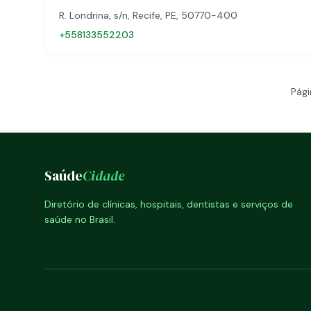
R. Londrina, s/n, Recife, PE, 50770-400
+558133552203
Pági
Saúde
Cidade
Diretório de clínicas, hospitais, dentistas e serviços de
saúde no Brasil.