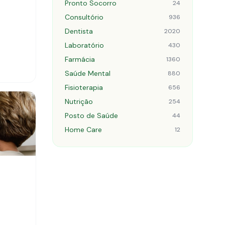
Pronto Socorro
24
Consultório
936
Dentista
2020
Laboratório
430
Farmácia
1360
Saúde Mental
880
Fisioterapia
656
Nutrição
254
Posto de Saúde
44
Home Care
12