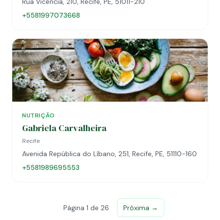
Rua Vicência, 210, Recife, PE, 51011-210
+5581997073668
NUTRIÇÃO
Gabriela Carvalheira
Recife
Avenida República do Líbano, 251, Recife, PE, 51110-160
+5581989695553
Página 1 de 26
Próxima →