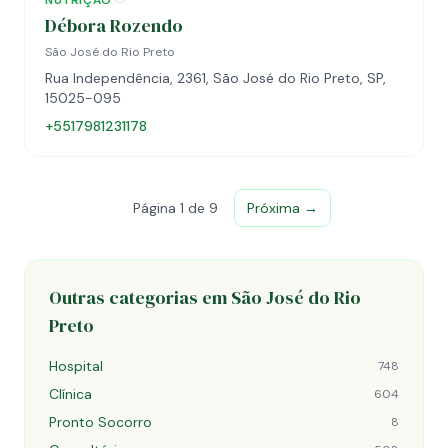
NUTRIÇÃO
Débora Rozendo
São José do Rio Preto
Rua Independência, 2361, São José do Rio Preto, SP,
15025-095
+5517981231178
Página 1 de 9
Próxima →
Outras categorias em São José do Rio
Preto
Hospital
748
Clínica
604
Pronto Socorro
8