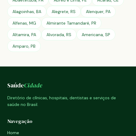
Abaetetuba, PA
Abreu e Lima, PE
Acaraú, CE
Alagoinhas, BA
Alegrete, RS
Alenquer, PA
Alfenas, MG
Almirante Tamandaré, PR
Altamira, PA
Alvorada, RS
Americana, SP
Amparo, PB
Saúde
Cidade
Diretório de clínicas, hospitais, dentistas e serviços de
saúde no Brasil.
Navegação
Home