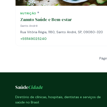
NUTRIÇÃO
Zanuto Saúde e Bem-estar
Santo André
Rua Vitória Régia, 1180, Santo André, SP, 09080-320
+551149025240
Pági
Saúde
Cidade
Diretório de clínicas, hospitais, dentistas e serviços de
saúde no Brasil.