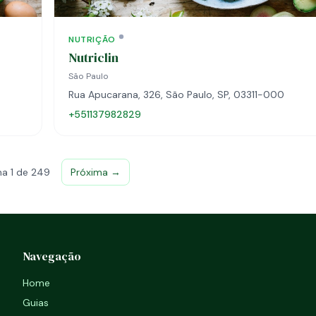
NUTRIÇÃO
Nutriclin
São Paulo
Rua Apucarana, 326, São Paulo, SP, 03311-000
+551137982829
na 1 de 249
Próxima →
Navegação
Home
Guias