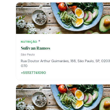
NUTRIÇÃO
Sulivan Ramos
São Paulo
Rua Doutor Arthur Guimarães, 188, São Paulo, SP, 020
070
+551137741090