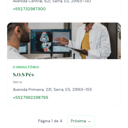
Avenida Central, 621, Serra, ES, 29165-130
+552732987300
CONSULTÓRIO
S.O.S Pés
Serra
Avenida Primeira, 231, Serra, ES, 29165-155
+5527992298795
Página 1 de 4
Próxima →