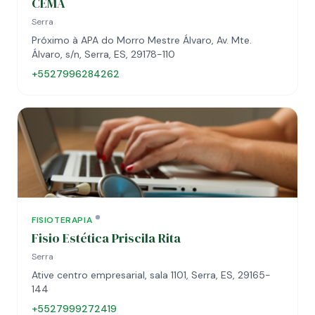
CEMA
Serra
Próximo à APA do Morro Mestre Álvaro, Av. Mte.
Álvaro, s/n, Serra, ES, 29178-110
+5527996284262
FISIOTERAPIA
Fisio Estética Priscila Rita
Serra
Ative centro empresarial, sala 1101, Serra, ES, 29165-
144
+5527999272419