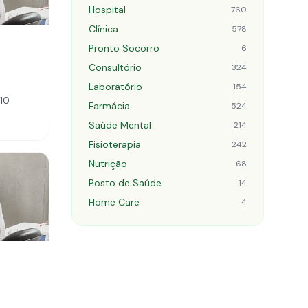
Hospital
760
Clínica
578
Pronto Socorro
6
Consultório
324
Laboratório
154
810
Farmácia
524
Saúde Mental
214
Fisioterapia
242
Nutrição
68
Posto de Saúde
14
Home Care
4