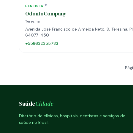
DENTISTA
OdontoCompany
Teresina
Avenida José Francisco de Almeida Neto, 9, Teresina, PI
64077-450
+558632355783
Pági
Saúde
Cidade
Diretório de clínicas, hospitais, dentistas e serviços de
saúde no Brasil.