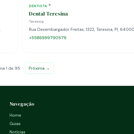
DENTISTA
Dental Teresina
Teresina
,
Rua Desembargador Freitas, 1322, Teresina, PI, 640
+5586999790579
na 1 de 95
Próxima →
Navegação
Home
Guias
Notícias