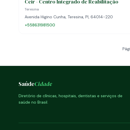
Ceir - Centro Integrado de Reabilitação
Teresina
Avenida Higino Cunha, Teresina, PI, 64014-220
+558631981500
Pági
Saúde
Cidade
Diretório de clínicas, hospitais, dentistas e serviços de
saúde no Brasil.