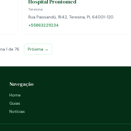
Hospital Prontomed
Teresina
Rua Paissandú, 1842, Teresina, PI, 64001-120
+558632211234
na 1 de 76
Próxima →
Navegação
Home
Guias
Notícias