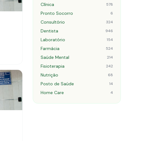
Clínica
578
Pronto Socorro
6
Consultório
324
Dentista
946
Laboratório
154
Farmácia
524
Saúde Mental
214
Fisioterapia
242
Nutrição
68
Posto de Saúde
14
Home Care
4