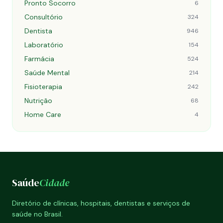
Pronto Socorro
6
Consultório
324
Dentista
946
Laboratório
154
Farmácia
524
Saúde Mental
214
Fisioterapia
242
Nutrição
68
Home Care
4
Saúde
Cidade
Diretório de clínicas, hospitais, dentistas e serviços de
saúde no Brasil.