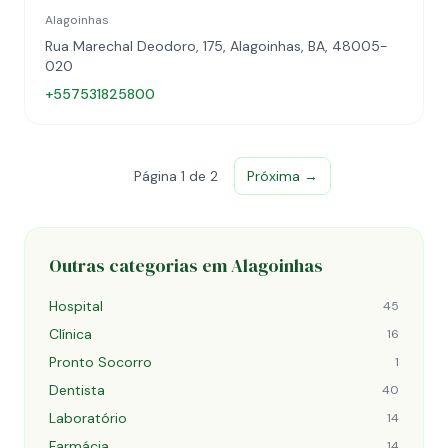
Alagoinhas
Rua Marechal Deodoro, 175, Alagoinhas, BA, 48005-
020
+557531825800
Página 1 de 2
Próxima →
Outras categorias em Alagoinhas
Hospital
45
Clínica
16
Pronto Socorro
1
Dentista
40
Laboratório
14
Farmácia
14